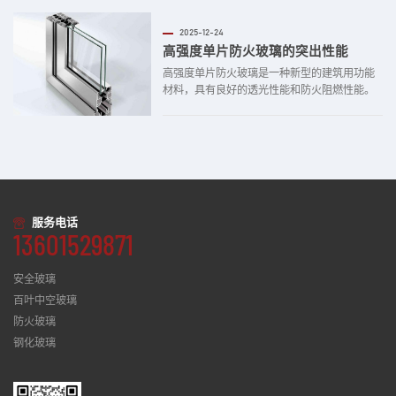
胶玻璃和中空玻璃有什么不同。 夹胶玻璃和中
空玻璃都由两片或两片以上的玻璃构成，但构
2025-12-24
成中采用的方式方法有...
高强度单片防火玻璃的突出性能
高强度单片防火玻璃是一种新型的建筑用功能
材料，具有良好的透光性能和防火阻燃性能。
平时它和普通玻璃一样是透明的，在遇火几分
钟后，化学钢化层能够阻止火焰蔓延和热传
递，把火灾限制在着火点附近的小区域内，起
到防火保护作用。单片防火玻璃有四大突出性
能如下： （1）高防火性能：高强度单片防火
玻...
服务电话
13601529871
安全玻璃
百叶中空玻璃
防火玻璃
钢化玻璃