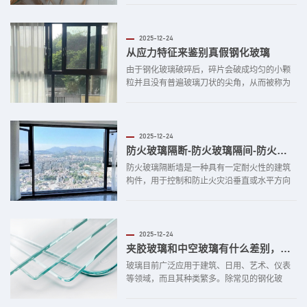
了。 中空玻璃也很好理解，两块玻璃中间有空
隙的，就叫中空玻璃。四周密封好之后，打入
惰性气体，这样能让玻璃更剧保温隔热性能。
2025-12-24
而更重要的是，这样厚度也就随即大了一些，...
从应力特征来鉴别真假钢化玻璃
由于钢化玻璃破碎后，碎片会破成均匀的小颗
粒并且没有普遍玻璃刀状的尖角，从而被称为
安全玻璃而广泛用于汽车、室内装饰之中。 家
居中，一般普通玻璃破碎后锋利的刀状尖角很
容易割伤小孩或者撞击者，造成对人身的伤
害。玻璃破碎后是变成小颗粒还是刀状这是钢
2025-12-24
化玻璃与普通玻璃最主要区别方式。但在工程
防火玻璃隔断-防火玻璃隔间-防火隔断效果
检...
防火玻璃隔断墙是一种具有一定耐火性的建筑
构件，用于控制和防止火灾沿垂直或水平方向
蔓延到同一建筑的其他部位。如果其设计和材
料选择不当，可能不会形成真正的防火分区，
从而减少火灾造成的损失。在此基础上，现在
小编从四个方面分析了防火玻璃隔断的优点。
2025-12-24
一、防火 ...
夹胶玻璃和中空玻璃有什么差别，该怎么选择？
玻璃目前广泛应用于建筑、日用、艺术、仪表
等领域，而且其种类繁多。除常见的钢化玻
璃、印花玻璃以外,还有技术要求高的光学玻
璃、调光玻璃等。 今天我们要介绍的就是夹