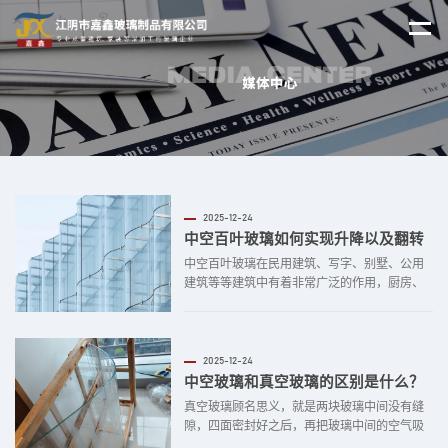
2025-12-24
中空百叶玻璃如何实现升降以及翻转
中空百叶玻璃在民用建筑、写字、别墅、公用
建筑等等建筑中有着非常广泛的作用，厨房、
卫生间、卧室、客厅、酒店、写字楼等等都是
目前较为常见的应用场所，具有良好的遮阳性
能，提高了中空玻璃保温性能，改善了室内光
环境，广泛适用于节能型建筑门窗。 中空百叶
2025-12-24
玻璃有电动和手动产品，手动百叶中空玻璃的...
中空玻璃和真空玻璃的区别是什么？
真空玻璃顾名思义，就是两块玻璃中间没有缝
隙，四面密封好之后，再把玻璃中间的空气吸
走，确保真空，也就成了咱们常用的真空玻璃